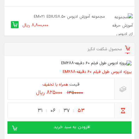
مجموعه آموزش ادیوس EM021 EDIUS8.50
8,800,000 ریال
محصول شگفت انگیز
پروژه ادیوس طول فیلم 60 دقیقه-EM288
قیمت
همراه با تخفیف
825000 ریال
1350000
31
06
37
52
افزودن به سبد خرید