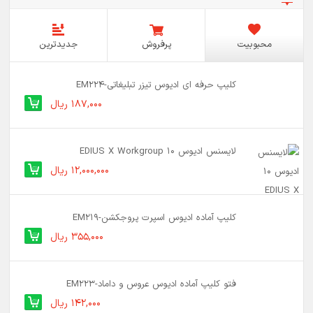
محبوبیت
پرفروش
جدیدترین
کلیپ حرفه ای ادیوس تیزر تبلیغاتی-EM224
187,000 ریال
لایسنس ادیوس 10 EDIUS X Workgroup
12,000,000 ریال
کلیپ آماده ادیوس اسپرت پروجکشن-EM219
355,000 ریال
فتو کلیپ آماده ادیوس عروس و داماد-EM223
142,000 ریال