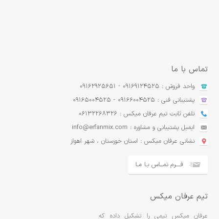
تماس با ما
واحد فروش : 09169124525 - 09162925651
پشتیبانی فنی : 09166004525 - 09165004525
تلفن ثابت تیم عرفان میکس : 06132268326
ایمیل پشتیبانی و مشاوره : info@erfanmix.com
نشانی عرفان میکس : استان خوزستان ، شهر اهواز
فـــرم تمــاس بـا مـا
تیم عرفان میکس
عرفان ميکس تيمي را تشکيل داده که