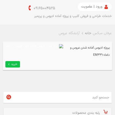
ورود | عضویت
09165004525
خدمات طراحی و فروش کلیپ و پروژه آماده ادیوس و پریمیر
عرفان میکس
خانه
آرایشگاه عروس
پروژه ادیوس آماده شدن عروس و
داماد-EM331
خرید
رتبه بندی محصولات