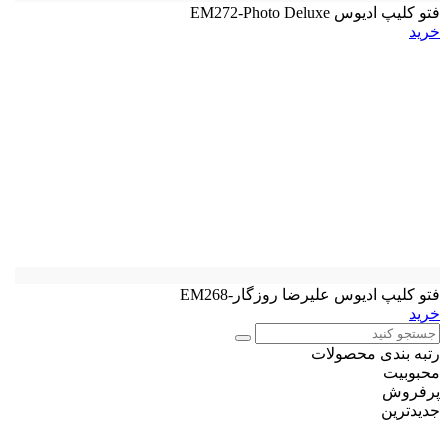
فتو کلیپ ادیوس EM272-Photo Deluxe
خرید
فتو کلیپ ادیوس علیرضا روزگار-EM268
خرید
رتبه بندی محصولات
محبوبیت
پرفروش
جدیدترین