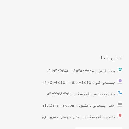
تماس با ما
واحد فروش : 09169124525 - 09162925651
پشتیبانی فنی : 09166004525 - 09165004525
تلفن ثابت تیم عرفان میکس : 06132268326
ایمیل پشتیبانی و مشاوره : info@erfanmix.com
نشانی عرفان میکس : استان خوزستان ، شهر اهواز