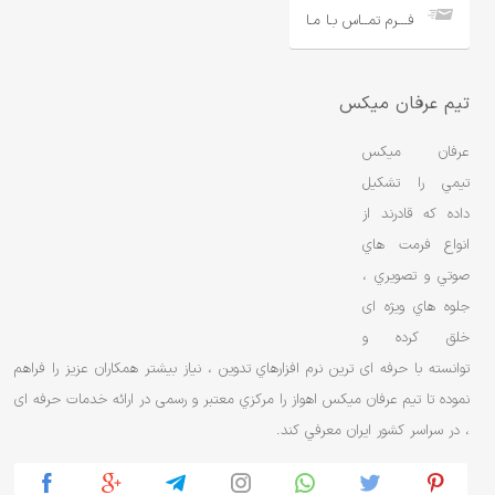
فـــرم تمــاس بـا مـا
تیم عرفان میکس
عرفان ميکس
تيمي را تشکيل
داده که قادرند از
انواع فرمت هاي
صوتي و تصويري ،
جلوه هاي ویژه ای
خلق کرده و
توانسته با حرفه ای ترین نرم افزارهاي تدوین ، نياز بيشتر همکاران عزیز را فراهم
نموده تا تیم عرفان ميکس اهواز را مرکزي معتبر و رسمی در ارائه خدمات حرفه ای
، در سراسر کشور ایران معرفي کند.