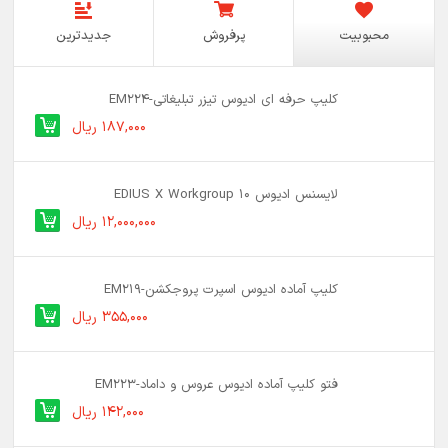
محبوبیت
پرفروش
جدیدترین
کلیپ حرفه ای ادیوس تیزر تبلیغاتی-EM224
187,000 ریال
لایسنس ادیوس 10 EDIUS X Workgroup
12,000,000 ریال
کلیپ آماده ادیوس اسپرت پروجکشن-EM219
355,000 ریال
فتو کلیپ آماده ادیوس عروس و داماد-EM223
142,000 ریال