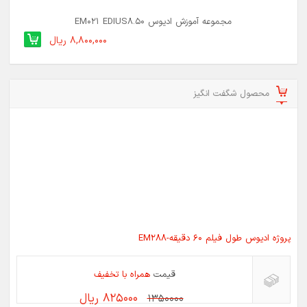
مجموعه آموزش ادیوس EM021 EDIUS8.50
8,800,000 ریال
محصول شگفت انگیز
پروژه ادیوس طول فیلم 60 دقیقه-EM288
قیمت
همراه با تخفیف
825000 ریال
1350000