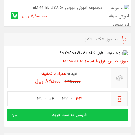
مجموعه آموزش ادیوس EM021 EDIUS8.50
8,800,000 ریال
محصول شگفت انگیز
پروژه ادیوس طول فیلم 60 دقیقه-EM288
قیمت
همراه با تخفیف
825000 ریال
1350000
31
06
32
43
افزودن به سبد خرید