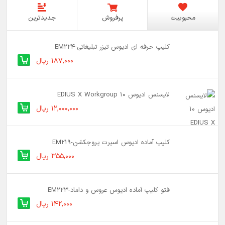
محبوبیت
پرفروش
جدیدترین
کلیپ حرفه ای ادیوس تیزر تبلیغاتی-EM224
187,000 ریال
لایسنس ادیوس 10 EDIUS X Workgroup
12,000,000 ریال
کلیپ آماده ادیوس اسپرت پروجکشن-EM219
355,000 ریال
فتو کلیپ آماده ادیوس عروس و داماد-EM223
142,000 ریال