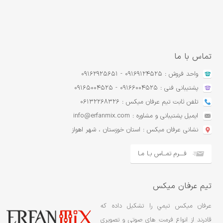
تماس با ما
واحد فروش : 09169124525 - 09162925651
پشتیبانی فنی : 09166004525 - 09165004525
تلفن ثابت تیم عرفان میکس : 06132268326
ایمیل پشتیبانی و مشاوره : info@erfanmix.com
نشانی عرفان میکس : استان خوزستان ، شهر اهواز
فـــرم تمــاس بـا مـا
تیم عرفان میکس
عرفان ميکس تيمي را تشکيل داده که
قادرند از انواع فرمت هاي صوتي و تصويري