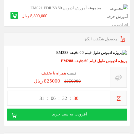
مجموعه آموزش ادیوس EM021 EDIUS8.50
8,800,000 ریال
محصول شگفت انگیز
پروژه ادیوس طول فیلم 60 دقیقه-EM288
قیمت
همراه با تخفیف
825000 ریال
1350000
31
06
32
30
افزودن به سبد خرید