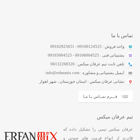
تماس با ما
واحد فروش : 09169124525 - 09162925651
پشتیبانی فنی : 09166004525 - 09165004525
تلفن ثابت تیم عرفان میکس : 06132268326
ایمیل پشتیبانی و مشاوره : info@erfanmix.com
نشانی عرفان میکس : استان خوزستان ، شهر اهواز
فـــرم تمــاس بـا مـا
تیم عرفان میکس
عرفان ميکس تيمي را تشکيل داده که
قادرند از انواع فرمت هاي صوتي و