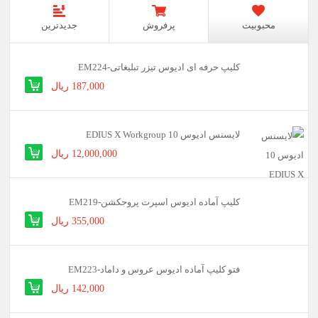
محبوبیت
پرفروش
جدیدترین
کلیپ حرفه ای ادیوس تیزر تبلیغاتی-EM224
187,000 ریال
لایسنس ادیوس 10 EDIUS X Workgroup
12,000,000 ریال
کلیپ آماده ادیوس اسپرت پروجکشن-EM219
355,000 ریال
فتو کلیپ آماده ادیوس عروس و داماد-EM223
142,000 ریال