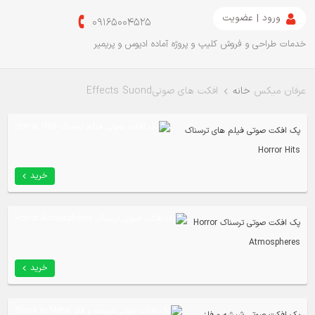
ورود | عضویت
09165004525
خدمات طراحی و فروش کلیپ و پروژه آماده ادیوس و پریمیر
عرفان میکس
خانه
افکت های صوتی Effects Suond
پک افکت صوتی فیلم های ترسناک
Horror Hits
خرید
پک افکت صوتی ترسناک Horror
Atmospheres
خرید