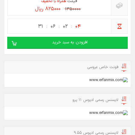
قیمت
همراه با تخفیف
825000 ریال
1350000
31
06
02
03
افزودن به سبد خرید
فونت خاص عروسی
لایسنس رسمی ادیوس 11 پرو
لایسنس رسمی ادیوس 9.55