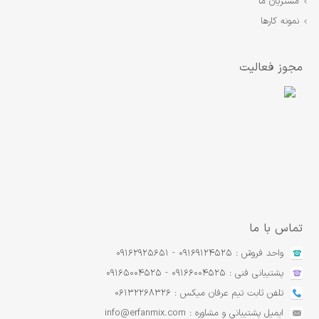
مشتریان ما
نمونه کارها
مجوز فعالیت
تماس با ما
واحد فروش : 09169124525 - 09162925651
پشتیبانی فنی : 09166004525 - 09165004525
تلفن ثابت تیم عرفان میکس : 06132268326
ایمیل پشتیبانی و مشاوره : info@erfanmix.com