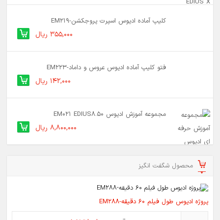
کلیپ آماده ادیوس اسپرت پروجکشن-EM219
355,000 ریال
فتو کلیپ آماده ادیوس عروس و داماد-EM223
142,000 ریال
مجموعه آموزش ادیوس EM021 EDIUS8.50
8,800,000 ریال
محصول شگفت انگیز
پروژه ادیوس طول فیلم 60 دقیقه-EM288