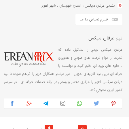
نشانی عرفان میکس : استان خوزستان ، شهر اهواز
فـــرم تمــاس بـا مـا
تیم عرفان میکس
عرفان ميکس تيمي را تشکيل داده که
قادرند از انواع فرمت هاي صوتي و تصويري
، جلوه هاي ویژه ای خلق کرده و توانسته با
حرفه ای ترین نرم افزارهاي تدوین ، نياز بيشتر همکاران عزیز را فراهم نموده تا تیم
عرفان ميکس اهواز را مرکزي معتبر و رسمی در ارائه خدمات حرفه ای ، در سراسر
کشور ایران معرفي کند.