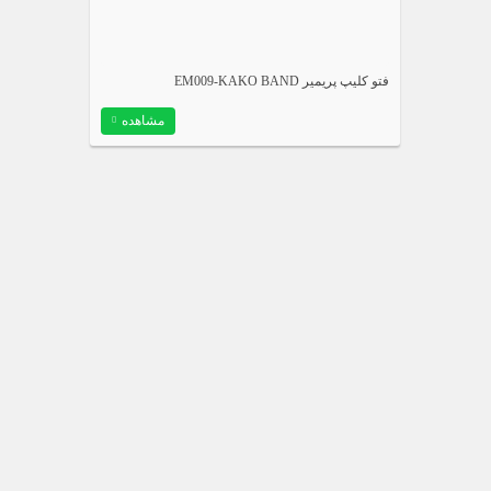
فتو کلیپ پریمیر EM009-KAKO BAND
مشاهده