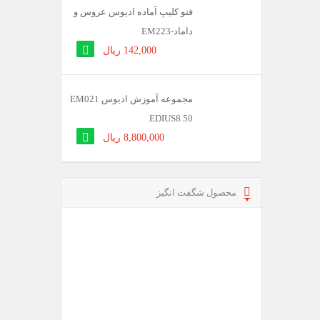
فتو کلیپ آماده ادیوس عروس و
داماد-EM223
142,000 ریال
مجموعه آموزش ادیوس EM021
EDIUS8.50
8,800,000 ریال
محصول شگفت انگیز