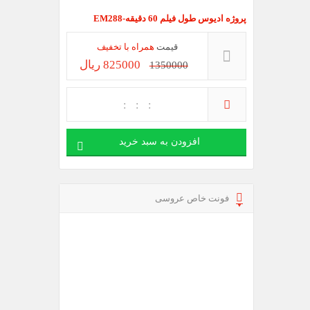
پروژه ادیوس طول فیلم 60 دقیقه-EM288
قیمت
همراه با تخفیف
825000 ریال
1350000
افزودن به سبد خرید
فونت خاص عروسی