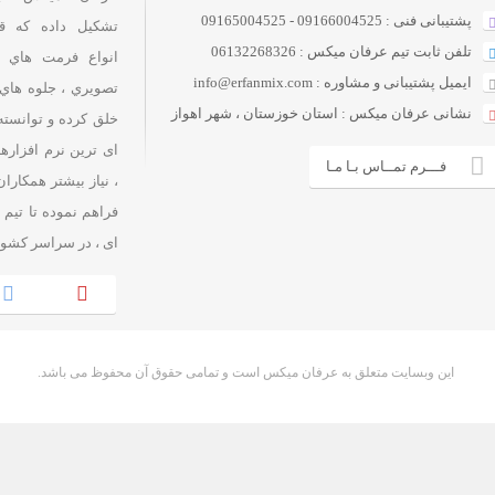
پشتیبانی فنی : 09166004525 - 09165004525
تشکيل داده که قا
تلفن ثابت تیم عرفان میکس : 06132268326
انواع فرمت هاي 
ایمیل پشتیبانی و مشاوره : info@erfanmix.com
تصويري ، جلوه هاي 
نشانی عرفان میکس : استان خوزستان ، شهر اهواز
خلق کرده و توانسته
ای ترین نرم افزاره
فـــرم تمــاس بـا مـا
، نياز بيشتر همکاران
فراهم نموده تا تیم
ای ، در سراسر کشور
.این وبسایت متعلق به عرفان میکس است و تمامی حقوق آن محفوظ می باشد