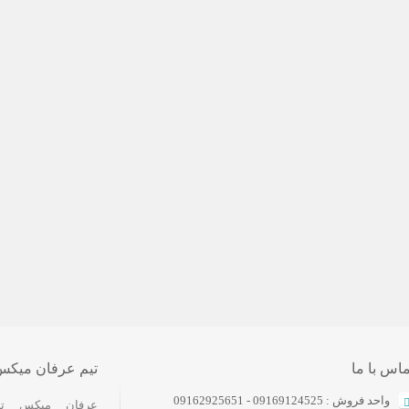
ماس با ما
تیم عرفان میکس
واحد فروش : 09169124525 - 09162925651
عرفان ميکس تي