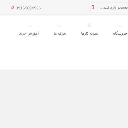
09165004525
فروشگاه
نمونه کارها
تعرفه ها
آموزش خرید