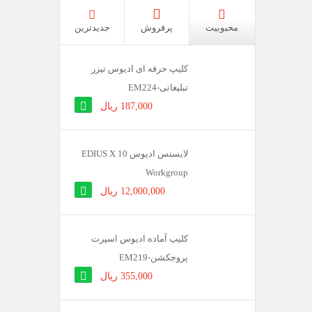
محبوبیت
پرفروش
جدیدترین
کلیپ حرفه ای ادیوس تیزر
تبلیغاتی-EM224
187,000 ریال
لایسنس ادیوس 10 EDIUS X
Workgroup
12,000,000 ریال
کلیپ آماده ادیوس اسپرت
پروجکشن-EM219
355,000 ریال