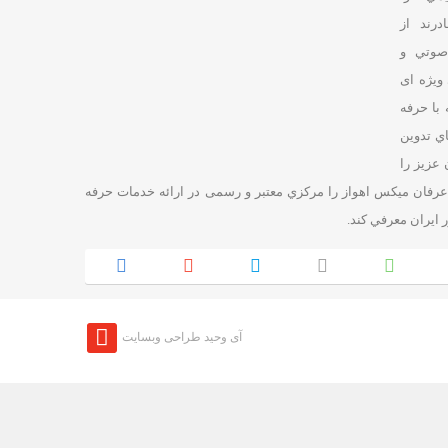
درند از
صوتي و
ویژه ای
 با حرفه
اي تدوین
 عزیز را
 عرفان ميکس اهواز را مرکزي معتبر و رسمی در ارائه خدمات حرفه
 ایران معرفي کند.
آی وحید طراحی وبسایت