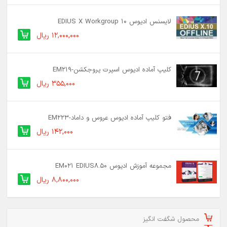
لایسنس ادیوس 10 EDIUS X Workgroup
12,000,000 ریال
کلیپ آماده ادیوس اسپرت پروجکشن-EM219
355,000 ریال
فتو کلیپ آماده ادیوس عروس و داماد-EM223
142,000 ریال
مجموعه آموزش ادیوس EM021 EDIUS8.50
8,800,000 ریال
محصول شگفت انگیز