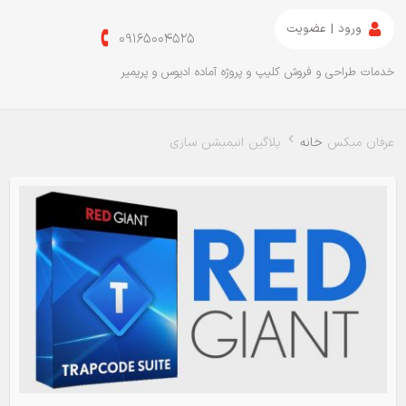
ورود | عضویت
09165004525
خدمات طراحی و فروش کلیپ و پروژه آماده ادیوس و پریمیر
عرفان میکس
خانه
پلاگین انیمیشن سازی