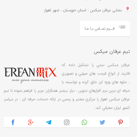
نشانی عرفان میکس : استان خوزستان ، شهر اهواز
فـــرم تمــاس بـا مـا
تیم عرفان میکس
عرفان ميکس تيمي را تشکيل داده که
قادرند از انواع فرمت هاي صوتي و تصويري
، جلوه هاي ویژه ای خلق کرده و توانسته با
حرفه ای ترین نرم افزارهاي تدوین ، نياز بيشتر همکاران عزیز را فراهم نموده تا تیم
عرفان ميکس اهواز را مرکزي معتبر و رسمی در ارائه خدمات حرفه ای ، در سراسر
کشور ایران معرفي کند.