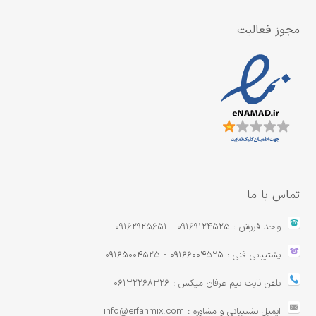
مجوز فعالیت
تماس با ما
واحد فروش : 09169124525 - 09162925651
پشتیبانی فنی : 09166004525 - 09165004525
تلفن ثابت تیم عرفان میکس : 06132268326
ایمیل پشتیبانی و مشاوره : info@erfanmix.com