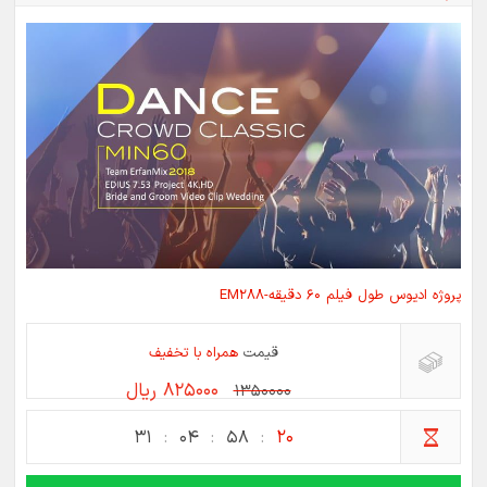
پروژه ادیوس طول فیلم 60 دقیقه-EM288
قیمت
همراه با تخفیف
825000 ریال
1350000
31
04
58
20