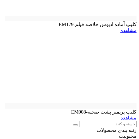
کلیپ آماده ادیوس خلاصه فیلم-EM179
مشاهده
کلیپ پریمیر پشت صحنه-EM008
مشاهده
رتبه بندی محصولات
محبوبیت