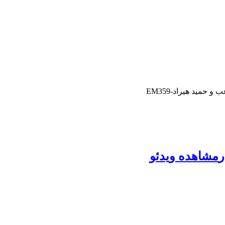
 حمید هیراد-EM359
ر
مشاهده ویدئو