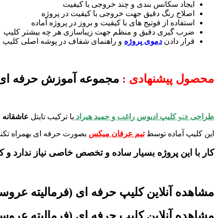
ایجاد سکانس بندی و چند خروجی با کیفیت
اصلاح رنگ دقیق جهت خروجی با کیفیت در پروژه
استفاده از فوتیج های با کیفیت و بروز در پروژه آماده
ضرب گیری دقیق و منظم جهت زیباسازی هر چه بیشتر کلیپ
قرار دادن
دموی پروژه
و راهنمای شفاف در پوشه اصلی کلیپ
محصول پیشنهادی :
مجموعه آموزش حرفه ای 
طراحی
فتو
کلیپ ادیوس
راغب و حمید هیراد
با ترکیب تایتل
عاشقانه
ج
این کلیپ آماده توسط
تیم عرفان میکس
بصورت حرفه ای بهمراه تکنیک
کار با این پروژه بسیار ساده و تخصص خاصی نیاز ندارد و ک
مشاهده آنلاین کلیپ حرفه ای (فرمالیته عروسی rmalite
مشاهده آنلاین کلیپ حرفه ای (فرمالیته عروسی rmalite