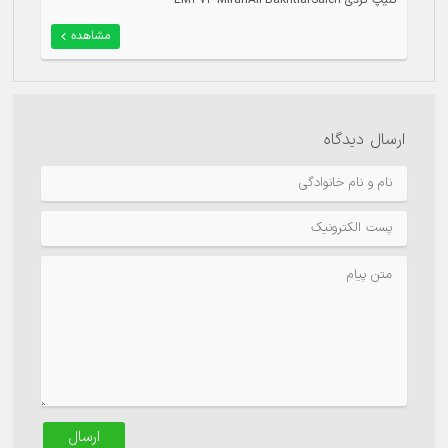
کلیپ کردی EM373-MiranAli-BakhtiarSaleh
مشاهده
ارسال دیدگاه
ارسال