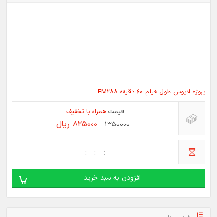
پروژه ادیوس طول فیلم 60 دقیقه-EM288
قیمت
همراه با تخفیف
825000 ریال
1350000
افزودن به سبد خرید