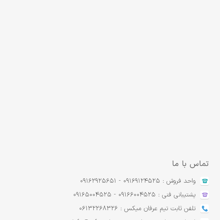
تماس با ما
واحد فروش : 09169124525 - 09162925651
پشتیبانی فنی : 09166004525 - 09165004525
تلفن ثابت تیم عرفان میکس : 06132268326