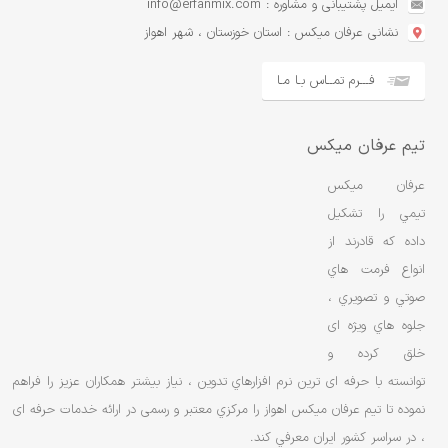
ایمیل پشتیبانی و مشاوره : info@erfanmix.com
نشانی عرفان میکس : استان خوزستان ، شهر اهواز
فـــرم تمــاس بـا مـا
تیم عرفان میکس
عرفان ميکس
تيمي را تشکيل
داده که قادرند از
انواع فرمت هاي
صوتي و تصويري ،
جلوه هاي ویژه ای
خلق کرده و
توانسته با حرفه ای ترین نرم افزارهاي تدوین ، نياز بيشتر همکاران عزیز را فراهم
نموده تا تیم عرفان ميکس اهواز را مرکزي معتبر و رسمی در ارائه خدمات حرفه ای
، در سراسر کشور ایران معرفي کند.