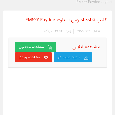
استارت EM222-Faydee
کلیپ آماده ادیوس استارت EM222-Faydee
انتشار :
1395/06/13
بازدید :
3454
دیدگاه :
0
مشاهده آنلاین
مشاهده محصول
دانلود نمونه کار
مشاهده ویدئو