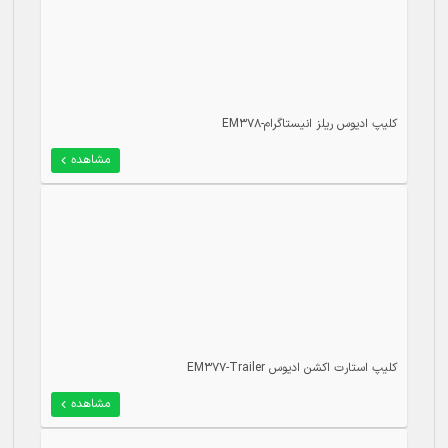
کلیپ ادیوس ریلز انیستاگرام-EM378
مشاهده
کلیپ استارت اکشن ادیوس EM377-Trailer
مشاهده