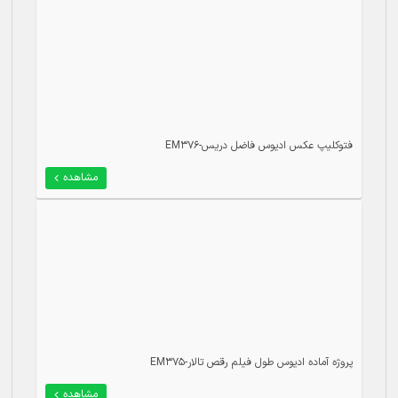
فتوکلیپ عکس ادیوس فاضل دریس-EM376
مشاهده
پروژه آماده ادیوس طول فیلم رقص تالار-EM375
مشاهده