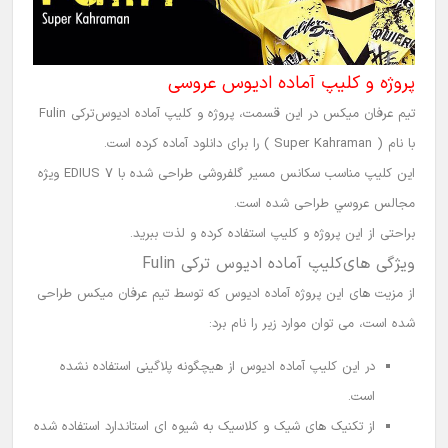
پروژه و کلیپ آماده ادیوس عروسی
تیم عرفان میکس
در این قسمت،
پروژه و کلیپ آماده ادیوس
ترکی Fulin
با نام ( Super Kahraman ) را برای دانلود آماده کرده است.
این کلیپ مناسب سکانس مسیر گلفروشی طراحی شده با EDIUS 7 ويژه
مجالس
عروسي
طراحی شده است.
براحتی از این پروژه و کلیپ استفاده کرده و لذت ببرید.
ویژگی های
کلیپ آماده ادیوس ترکی Fulin
از مزیت های این پروژه آماده ادیوس که توسط
تیم عرفان میکس
طراحی
شده است، می توان موارد زیر را نام برد:
در این
کلیپ آماده
ادیوس
از هیچگونه پلاگینی استفاده نشده
است.
از تکنیک های شیک و کلاسیک به شیوه ای استاندارد استفاده شده