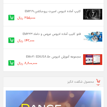
کلیپ آماده ادیوس اسپرت پروجکشن-EM219
355,000 ریال
فتو کلیپ آماده ادیوس عروس و داماد-EM223
142,000 ریال
مجموعه آموزش ادیوس EM021 EDIUS8.50
8,800,000 ریال
محصول شگفت انگیز