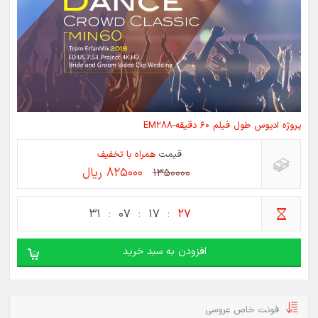
پروژه ادیوس طول فیلم 60 دقیقه-EM288
قیمت
همراه با تخفیف
825000 ریال
1350000
31
07
17
27
افزودن به سبد خرید
فونت خاص عروسی