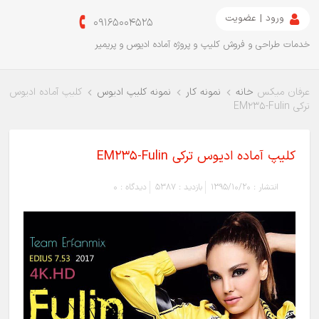
ورود | عضویت
09165004525
خدمات طراحی و فروش کلیپ و پروژه آماده ادیوس و پریمیر
عرفان میکس
خانه
نمونه کار
نمونه کلیپ ادیوس
کلیپ آماده ادیوس
ترکی EM235-Fulin
کلیپ آماده ادیوس ترکی EM235-Fulin
انتشار :
1395/10/20
بازدید :
5387
دیدگاه :
0