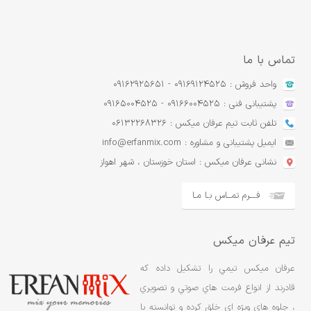
تماس با ما
واحد فروش : 09169124525 - 09162925651
پشتیبانی فنی : 09166004525 - 09165004525
تلفن ثابت تیم عرفان میکس : 06132268326
ایمیل پشتیبانی و مشاوره : info@erfanmix.com
نشانی عرفان میکس : استان خوزستان ، شهر اهواز
فـــرم تمــاس بـا مـا
تیم عرفان میکس
عرفان ميکس تيمي را تشکيل داده که
قادرند از انواع فرمت هاي صوتي و تصويري
، جلوه هاي ویژه ای خلق کرده و توانسته با