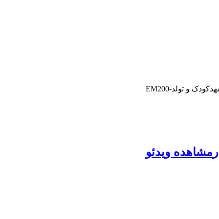
ودک و تولد-EM200
ر
مشاهده ویدئو