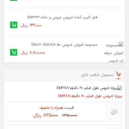
فتو کلیپ آماده ادیوس عروس و داماد-EM223
142,000 ریال
مجموعه آموزش ادیوس EM021 EDIUS8.50
8,800,000 ریال
محصول شگفت انگیز
پروژه ادیوس طول فیلم 60 دقیقه-EM288
قیمت
همراه با تخفیف
825000 ریال
1350000