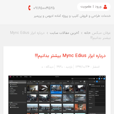
ورود | عضویت
09165004525
خدمات طراحی و فروش کلیپ و پروژه آماده ادیوس و پریمیر
عرفان میکس
خانه
آخرین مقالات سایت
درباره ابزار Mync Edius
بیشتر بدانیم!!!
درباره ابزار Mync Edius بیشتر بدانیم!!!
انتشار :
1399/10/24
بازدید :
2930
دیدگاه :
0