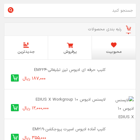
رتبه بندی محصولات
محبوبیت
پرفروش
جدیدترین
کلیپ حرفه ای ادیوس تیزر تبلیغاتی-EM224
187,000 ریال
لایسنس ادیوس 10 EDIUS X Workgroup
12,000,000 ریال
کلیپ آماده ادیوس اسپرت پروجکشن-EM219
355,000 ریال