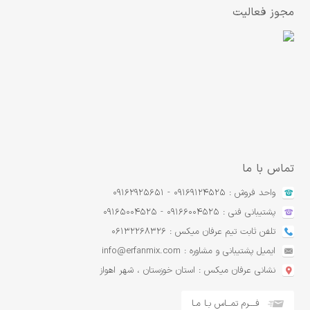
مجوز فعالیت
تماس با ما
واحد فروش : 09169124525 - 09162925651
پشتیبانی فنی : 09166004525 - 09165004525
تلفن ثابت تیم عرفان میکس : 06132268326
ایمیل پشتیبانی و مشاوره : info@erfanmix.com
نشانی عرفان میکس : استان خوزستان ، شهر اهواز
فـــرم تمــاس بـا مـا