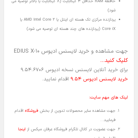
حافظه RAM حداقل 4 گیگابایت (8 گیگابایت یا بالاتر توصیه می
شود)
پردازنده مرکزی تک هسته ای اینتل یا AMD Intel Core 2 یا
Core iX (پردازنده های چند هسته ای توصیه می شود)
جهت مشاهده و خرید لایسنس ادیوس EDIUS X-10
کلیک کنید…
برای خرید آنلاین لایسنس نسخه ادیوس 9.54.6706
خرید لایسنس ادیوس 9.54
اقدام نمایید.
لینک های مهم سایت:
جهت مشاهده سایر محصولات تدوین از بخش
فروشگاه
اقدام
فرمایید…
جهت عضویت در کانال تلگرام فروشگاه عرفان میکس از
اینجا