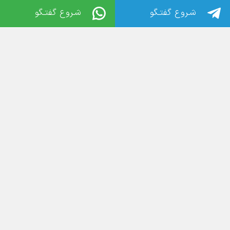
شـروع گفتـگو
شـروع گفتـگو