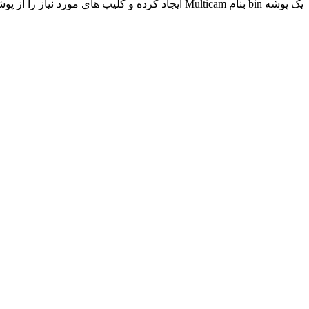
یک پوشه bin بنام Multicam ایجاد کرده و کلیپ های مورد نیاز را از پوشه های Cam1 و Cam2 و غیره به پوشه Multicam بکشید.