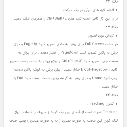
نکته 22 :
● ادغام لایه های مرئی در یک حرکت :
برای این کار کافی است کلید های Ctrl+Shift+E را همزمان فشار دهید .
نکته 23 :
● گردش روی تصویر :
در حالت Full Screen برای پرش به بالای تصویر کلید PageUp و برای
پرش به پائین تصویر کلید PageDown را فشار دهید . برای پرش به
سمت چپ تصویر کلید Ctrl+PageUP و برای پرش به سمت راست تصویر
کلید Ctrl+PageDown را فشار دهید . برای پرش به گوشه بالای سمت
چپ کلید Home و برای پرش به گوشه پائین سمت راست کلید End را
فشار دهید .
نکته 24 :
● کنترل Tracking :
Tracking عبارت است از فضای بین یک گروه از حروف یا کلمات . برای
تنگ کردن این فاصله به صورت بصری ( نه به صورت عددی ) یعنی حذف