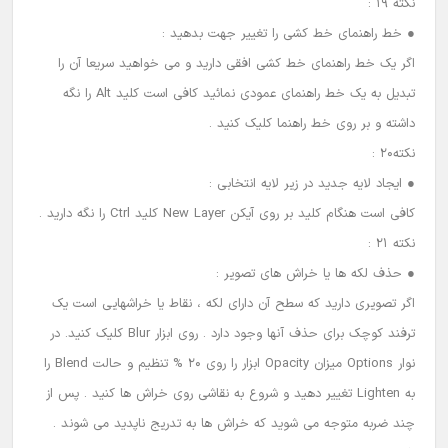
نکته 19 :
● خط راهنمای خط کشی را تغییر جهت بدهید :
اگر یک خط راهنمای خط کشی افقی دارید و می خواهید سریعا آن را
تبدیل به یک خط راهنمای عمودی نمائید کافی است کلید Alt را نگه
داشته و بر روی خط راهنما کلیک کنید .
نکته20 :
● ایجاد لایه جدید در زیر لایه انتخابی :
کافی است هنگام کلید بر روی آیکن New Layer کلید Ctrl را نگه دارید .
نکته 21 :
● حذف لکه ها یا خراش های تصویر :
اگر تصویری دارید که سطح آن دارای لکه ، نقاط یا خراشهایی است یک
ترفند کوچک برای حذف آنها وجود دارد . روی ابزار Blur کلیک کنید. در
نوار Options میزان Opacity ابزار را روی 20 % تنظیم و حالت Blend را
به Lighten تغییر دهید و شروع به نقاشی روی خراش ها کنید . پس از
چند ضربه متوجه می شوید که خراش ها به تدریج ناپدید می شوند .