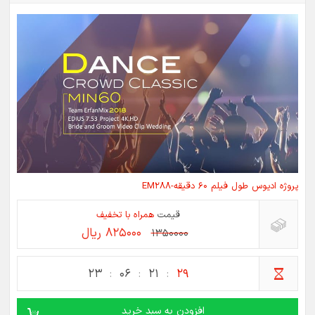
پروژه ادیوس طول فیلم 60 دقیقه-EM288
قیمت
همراه با تخفیف
825000 ریال
1350000
23
06
21
28
افزودن به سبد خرید