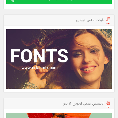
فونت خاص عروسی
لایسنس رسمی ادیوس 11 پرو