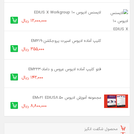
لایسنس ادیوس 10 EDIUS X Workgroup
12,000,000 ریال
کلیپ آماده ادیوس اسپرت پروجکشن-EM219
355,000 ریال
فتو کلیپ آماده ادیوس عروس و داماد-EM223
142,000 ریال
مجموعه آموزش ادیوس EM021 EDIUS8.50
8,800,000 ریال
محصول شگفت انگیز