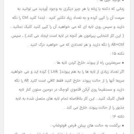
● تولید کپی ها :
زمانی که دکمه یا زبانه یا هر چیز دیگری به وجود آوردید می توانید به
سرعت آن را کپی کرده و به تعداد زیاد تکثیر کنید . ابتدا کلید Ctrl را نگه
دارید و سپس روی لایه ای که می خواهید آن را کپی کنید کلیک نمائید .
( این کار انتخابی پیرامون هر آنچه در لایه است ایجاد می کند.) ، سپس
Alt+Ctrl را نگه دارید و هر تعدادی که می خواهید درگ کنید .
نکته 15 :
● سریعترین راه از پیوند خارج کردن لایه ها :
اگر تعداد زیادی از لایه ها را به هم پیوند( Link ) کرده اید و می خواهید
سریعا آنها را از حالت پیوند خارج کنید فقط کافی است کلید Alt را نگه
دارید و مستقیما روی آیکن قلموی کوچک در دومین ستون کنار لایه
فعال کلیک کنید . این کار بلافاصله تمام لایه های متصل شده به لایه
مذبور را از حالت پیوند خارج می کند .
نکته 16 :
● برگشت به حالت های پیش فرض فوتوشاپ :