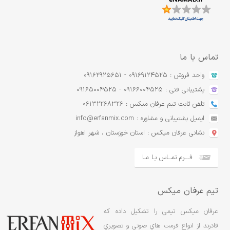
تماس با ما
واحد فروش : 09169124525 - 09162925651
پشتیبانی فنی : 09166004525 - 09165004525
تلفن ثابت تیم عرفان میکس : 06132268326
ایمیل پشتیبانی و مشاوره : info@erfanmix.com
نشانی عرفان میکس : استان خوزستان ، شهر اهواز
فـــرم تمــاس بـا مـا
تیم عرفان میکس
عرفان ميکس تيمي را تشکيل داده که
قادرند از انواع فرمت هاي صوتي و تصويري