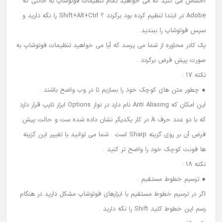
احساس می کنید که می خواهید تمام تنظیمات فوتوشاپ به حالتی که
Adobe در ابتدا تنظیم کرده بود برگردد ؟ Shift+Alt+Ctrl را نگه دارید و
سپس فوتوشاپ را ببندید .
یک کادر محاوره از شما می پرسد که آیا می خواهید تنظیمات فوتوشاپ به
صورت پیش فرض برگردد .
نکته 17 :
● چطور متن های کوچک خود را بسازیم تا در وب واضح باشند :
این امکان که Anti Aliasing نام دارد در نوار Options ابزار تایپ قرار دارد
که با دو عدد حرف A در کار یکدیگر نشان داده شده ست و حالت پیش
فرض آن بر روی گزینه Sharp است . شما می توانید با تغییر این گزینه
ها فونت کوچک خود را واضح تر کنید .
نکته 18 :
● ترسیم خطوط مستقیم :
اگر در ترسیم خطوط مستقیم با ابزارهای فوتوشاپ مشکل دارید در هنگام
رسم این خطوط کلید Shift را نگه دارید .