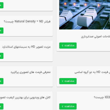
م
فیلتر Natural Density = ND چیست؟
م
احات اصولی صدابرداری
مشاهده
مزیت تصویر HD به سیستمهای استاندارد
م
 دو گروه اساسی
معرفی فرمت های تصویری پرکاربرد
مشاهده
م
کابل های ویدیویی برای بهترین کیفیت تصوی
مشاهده
م