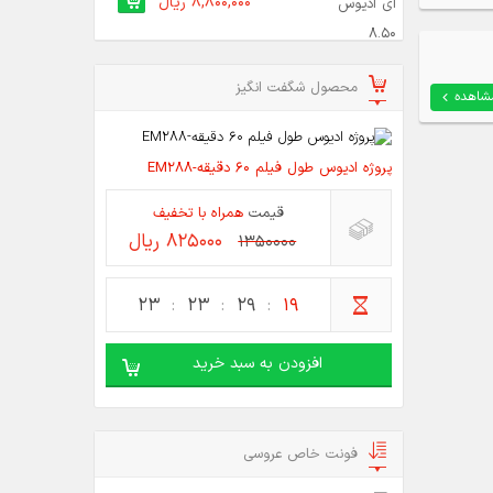
8,800,000 ریال
محصول شگفت انگیز
شاهده
پروژه ادیوس طول فیلم 60 دقیقه-EM288
قیمت
همراه با تخفیف
825000 ریال
1350000
23
23
29
18
افزودن به سبد خرید
فونت خاص عروسی